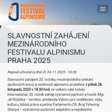
Přejít
k
Toggl
hlavnímu
navig
obsahu
SLAVNOSTNÍ ZAHÁJENÍ
MEZINÁRODNÍHO
FESTIVALU ALPINISMU
PRAHA 2025
Napsal uživatel
oj
dne
Út, 04.11.2025 - 10:28
Slavnostní zahájení 20. ročníku mezinárodního setkání
špičkových lezců a osobností alpinismu proběhne
v pátek 28.
listopadu 2025 v 18.30 hod.
ve velkém sále hotelu
International. 20. ročník zahájí významní partneři a hosté: Mgr.
Jiří Růžička – senátor, předseda Výboru pro vzdělávání, vědu,
kulturu, lidská práva a petice Parlamentu ČR, Ang Tshering
Sherpa – významná osobnost asijského a nepálského