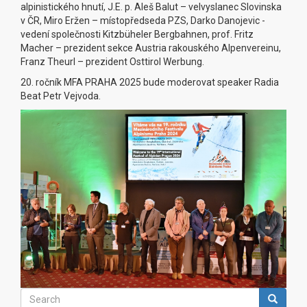
alpinistického hnutí, J.E. p. Aleš Balut – velvyslanec Slovinska
v ČR, Miro Eržen – místopředseda PZS, Darko Danojevic -
vedení společnosti Kitzbüheler Bergbahnen, prof. Fritz
Macher – prezident sekce Austria rakouského Alpenvereinu,
Franz Theurl – prezident Osttirol Werbung.
20. ročník MFA PRAHA 2025 bude moderovat speaker Radia
Beat Petr Vejvoda.
Search
Search