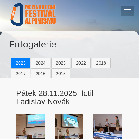
Přejít
k
Toggl
hlavnímu
navig
obsahu
Fotogalerie
2025
2024
2023
2022
2018
2017
2016
2015
Pátek 28.11.2025, fotil
Ladislav Novák