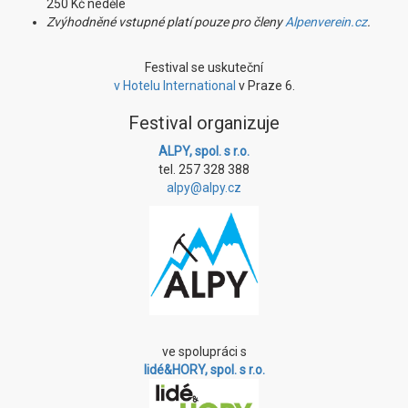
250 Kč neděle
Zvýhodněné vstupné platí pouze pro členy
Alpenverein.cz
.
Festival se uskuteční
v Hotelu International
v Praze 6.
Festival organizuje
ALPY, spol. s r.o.
tel. 257 328 388
alpy@alpy.cz
ve spolupráci s
lidé&HORY, spol. s r.o.