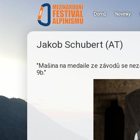
Hlavní
Přejít
k
menu
Domů
Novinky
hlavnímu
obsahu
Jakob Schubert (AT)
"Mašina na medaile ze závodů se nezap
9b."