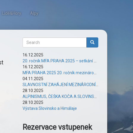
Lidé&Hory
Alpy
Search
Search
16.12.2025
20. ročník MFA PRAHA 2025 – setkání plné vzájemnosti
st
16.12.2025
MFA PRAHA 2025 20. ročník mezinárodního setkání lezců a osobností alpinismu – úspěšné setkání plné vzájemnosti
04.11.2025
SLAVNOSTNÍ ZAHÁJENÍ MEZINÁRODNÍHO FESTIVALU ALPINISMU PRAHA 2025
28.10.2025
ALPINISMUS, ČEŠKA KOČA A SLOVINSKO-ČESKÁ VZÁJEMNOST
28.10.2025
Výstava Slovinsko a Himálaje
Rezervace vstupenek