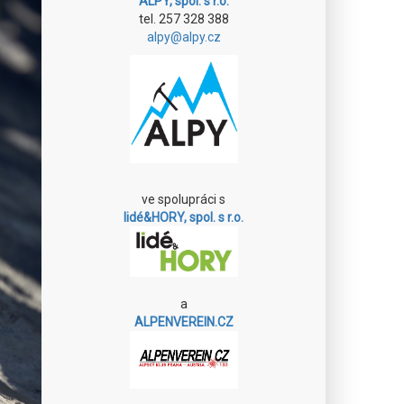
ALPY, spol. s r.o.
tel. 257 328 388
alpy@alpy.cz
ve spolupráci s
lidé&HORY, spol. s r.o.
a
ALPENVEREIN.CZ