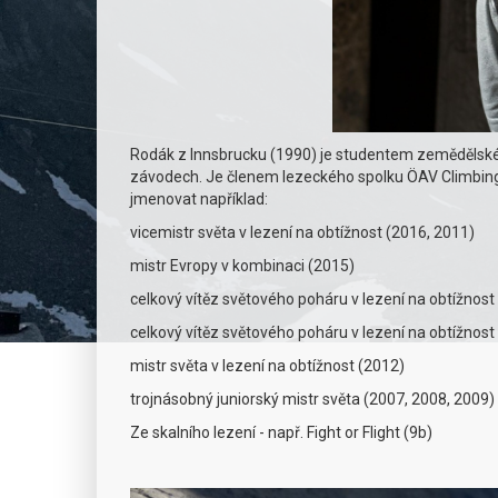
Rodák z Innsbrucku (1990) je studentem zemědělské
závodech. Je členem lezeckého spolku ÖAV Climbing 
jmenovat například:
vicemistr světa v lezení na obtížnost (2016, 2011)
mistr Evropy v kombinaci (2015)
celkový vítěz světového poháru v lezení na obtížnost
celkový vítěz světového poháru v lezení na obtížnost
mistr světa v lezení na obtížnost (2012)
trojnásobný juniorský mistr světa (2007, 2008, 2009)
Ze skalního lezení - např. Fight or Flight (9b)